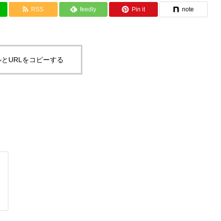
RSS
feedly
Pin it
note
とURLをコピーする