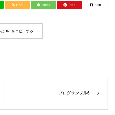
RSS
feedly
Pin it
note
とURLをコピーする
ブログサンプル6